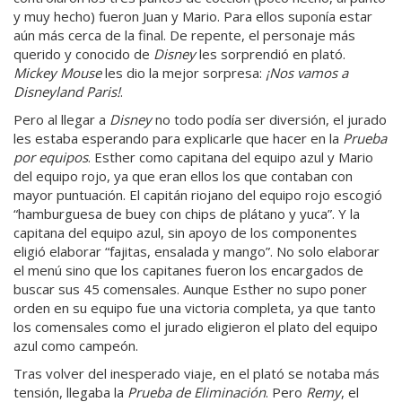
y muy hecho) fueron Juan y Mario. Para ellos suponía estar
aún más cerca de la final. De repente, el personaje más
querido y conocido de
Disney
les sorprendió en plató.
Mickey Mouse
les dio la mejor sorpresa:
¡Nos vamos a
Disneyland Paris!
.
Pero al llegar a
Disney
no todo podía ser diversión, el jurado
les estaba esperando para explicarle que hacer en la
Prueba
por equipos
. Esther como capitana del equipo azul y Mario
del equipo rojo, ya que eran ellos los que contaban con
mayor puntuación. El capitán riojano del equipo rojo escogió
“hamburguesa de buey con chips de plátano y yuca”. Y la
capitana del equipo azul, sin apoyo de los componentes
eligió elaborar “fajitas, ensalada y mango”. No solo elaborar
el menú sino que los capitanes fueron los encargados de
buscar sus 45 comensales. Aunque Esther no supo poner
orden en su equipo fue una victoria completa, ya que tanto
los comensales como el jurado eligieron el plato del equipo
azul como campeón.
Tras volver del inesperado viaje, en el plató se notaba más
tensión, llegaba la
Prueba de Eliminación
. Pero
Remy
, el