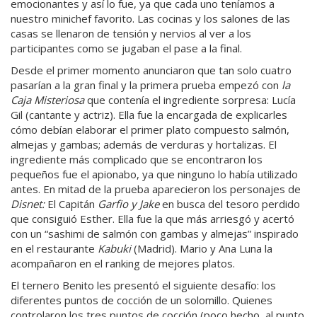
emocionantes y así lo fue, ya que cada uno teníamos a
nuestro minichef favorito. Las cocinas y los salones de las
casas se llenaron de tensión y nervios al ver a los
participantes como se jugaban el pase a la final.
Desde el primer momento anunciaron que tan solo cuatro
pasarían a la gran final y la primera prueba empezó con
la
Caja Misteriosa
que contenía el ingrediente sorpresa: Lucía
Gil (cantante y actriz). Ella fue la encargada de explicarles
cómo debían elaborar el primer plato compuesto salmón,
almejas y gambas; además de verduras y hortalizas. El
ingrediente más complicado que se encontraron los
pequeños fue el apionabo, ya que ninguno lo había utilizado
antes. En mitad de la prueba aparecieron los personajes de
Disnet:
El Capitán
Garfio y Jake
en busca del tesoro perdido
que consiguió Esther. Ella fue la que más arriesgó y acertó
con un “sashimi de salmón con gambas y almejas” inspirado
en el restaurante
Kabuki
(Madrid). Mario y Ana Luna la
acompañaron en el ranking de mejores platos.
El ternero Benito les presentó el siguiente desafío: los
diferentes puntos de cocción de un solomillo. Quienes
controlaron los tres puntos de cocción (poco hecho, al punto