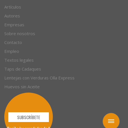
Artículos
Autores
Empresas
Sobre nosotros
Contacto
Empleo
Textos legales
Taps de Cadaques
Lentejas con Verduras Olla Express
Huevos sin Aceite
SUBSCRÍBETE
Toggle