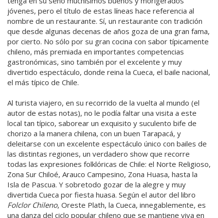
tenga en su seno muchísimos buenos y morigerados
jóvenes, pero el título de estas líneas hace referencia al
nombre de un restaurante. Sí, un restaurante con tradición
que desde algunas decenas de años goza de una gran fama,
por cierto. No sólo por su gran cocina con sabor típicamente
chileno, más premiada en importantes competencias
gastronómicas, sino también por el excelente y muy
divertido espectáculo, donde reina la Cueca, el baile nacional,
el más típico de Chile.
Al turista viajero, en su recorrido de la vuelta al mundo (el
autor de estas notas), no le podía faltar una visita a este
local tan típico, saborear un exquisito y suculento bife de
chorizo a la manera chilena, con un buen Tarapacá, y
deleitarse con un excelente espectáculo único con bailes de
las distintas regiones, un verdadero show que recorre
todas las expresiones folklóricas de Chile: el Norte Religioso,
Zona Sur Chiloé, Arauco Campesino, Zona Huasa, hasta la
Isla de Pascua. Y sobretodo gozar de la alegre y muy
divertida Cueca por fiesta huasa. Según el autor del libro
Folclor Chileno
, Oreste Plath, la Cueca, innegablemente, es
una danza del ciclo popular chileno que se mantiene viva en