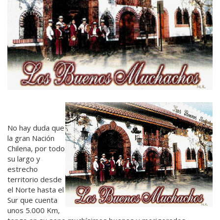
No hay duda que
la gran Nación
Chilena, por todo
su largo y
estrecho
territorio desde
el Norte hasta el
Sur que cuenta
unos 5.000 Km,