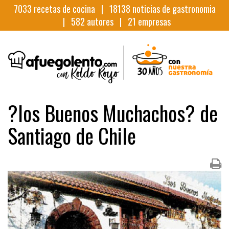
7033
recetas de cocina |
18138
noticias de gastronomia
|
582
autores |
21
empresas
?los Buenos Muchachos? de
Santiago de Chile