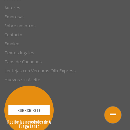
Autores
Empresas
Sobre nosotros
Contacto
Empleo
Textos legales
Taps de Cadaques
Lentejas con Verduras Olla Express
Huevos sin Aceite
SUBSCRÍBETE
Toggle
Recibe las novedades de A
navigation
Fuego Lento