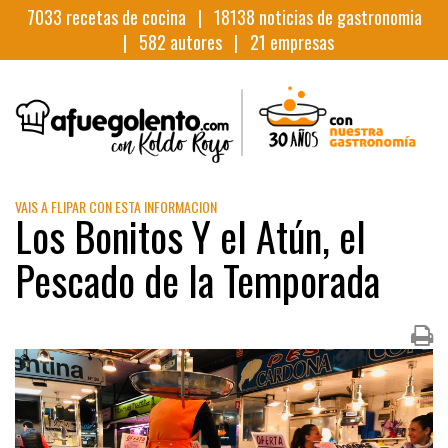
7033
recetas de cocina |
18138
noticias de gastronomia
|
582
autores |
21
empresas
VAIS A FLIPAR CON ESTA INFORMACION
Los Bonitos Y el Atún, el
Pescado de la Temporada