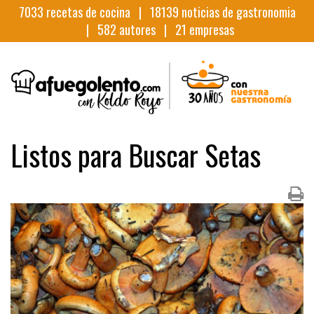
7033
recetas de cocina |
18139
noticias de gastronomia
|
582
autores |
21
empresas
Listos para Buscar Setas