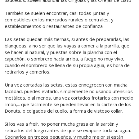
Saucedos: suelen abundar las Girgolas y las Orejas de Gato
También se suelen encontrar, casi todas juntas y
comestibles en los mercados rurales o centrales, y
establecimientos o restaurantes de confianza.
Las setas quedan más tiernas, si antes de prepararlas, las
blanqueas, a no ser que las vayas a comer a la parrilla, que
se hacen al natural, y puestas sobre la plancha con el
capuchón, o sombrero hacia arriba, a fuego no muy vivo,
cuando el sombrero se llena de su propia agua, es hora de
retirarlos y comerlos.
Una vez cortadas las setas, estas ennegrecen con mucha
facilidad, puedes evitarlo, simplemente no usando utensilios
metálicos, o al menos, una vez cortados frotarlos con medio
limón,... que fácilmente se pueden llevar en la cartera de los
Donuts, o colgados del cuello, a forma de vistoso collar.
Si los vas a freír, no poner mucha grasa en la sartén y
retirarlos del fuego antes de que se evapore toda su agua.
Cocinarlos en trozos pequeños, y mucho mejor si están