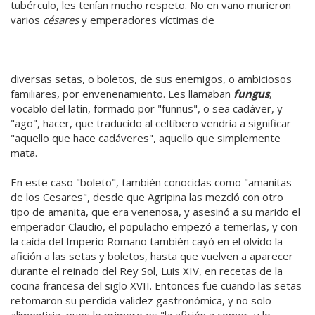
tubérculo, les tenían mucho respeto. No en vano murieron
varios
césares
y emperadores víctimas de
diversas setas, o boletos, de sus enemigos, o ambiciosos
familiares, por envenenamiento. Les llamaban
fungus
,
vocablo del latín, formado por "funnus", o sea cadáver, y
"ago", hacer, que traducido al celtíbero vendría a significar
"aquello que hace cadáveres", aquello que simplemente
mata.
En este caso "boleto", también conocidas como "amanitas
de los Cesares", desde que Agripina las mezcló con otro
tipo de amanita, que era venenosa, y asesinó a su marido el
emperador Claudio, el populacho empezó a temerlas, y con
la caída del Imperio Romano también cayó en el olvido la
afición a las setas y boletos, hasta que vuelven a aparecer
durante el reinado del Rey Sol, Luis XIV, en recetas de la
cocina francesa del siglo XVII. Entonces fue cuando las setas
retomaron su perdida validez gastronómica, y no solo