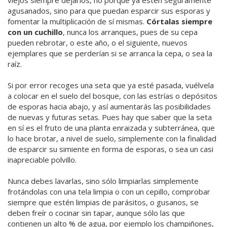
viejos siempre dejarlos, no porque ya estén seguramente
agusanados, sino para que puedan esparcir sus esporas y
fomentar la multiplicación de sí mismas.
Córtalas siempre
con un cuchillo
, nunca los arranques, pues de su cepa
pueden rebrotar, o este año, o el siguiente, nuevos
ejemplares que se perderían si se arranca la cepa, o sea la
raíz.
Si por error recoges una seta que ya esté pasada, vuélvela
a colocar en el suelo del bosque, con las estrías o depósitos
de esporas hacia abajo, y así aumentarás las posibilidades
de nuevas y futuras setas. Pues hay que saber que la seta
en sí es el fruto de una planta enraizada y subterránea, que
lo hace brotar, a nivel de suelo, simplemente con la finalidad
de esparcir su simiente en forma de esporas, o sea un casi
inapreciable polvillo.
Nunca debes lavarlas, sino sólo limpiarlas simplemente
frotándolas con una tela limpia o con un cepillo, comprobar
siempre que estén limpias de parásitos, o gusanos, se
deben freír o cocinar sin tapar, aunque sólo las que
contienen un alto % de agua, por ejemplo los champiñones,