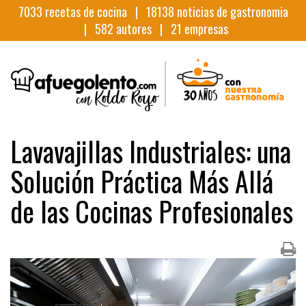
7033
recetas de cocina |
18138
noticias de gastronomia
|
582
autores |
21
empresas
Lavavajillas Industriales: una
Solución Práctica Más Allá
de las Cocinas Profesionales