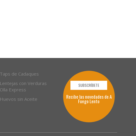
Taps de Cadaques
Lentejas con Verduras
SUBSCRÍBETE
Olla Express
Recibe las novedades de A
Huevos sin Aceite
Fuego Lento