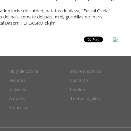
drid leche de calidad, patatas de Alava, "Euskal Okela"
 del país, tomate del país, miel, guindillas de Ibarra,
kal Baserri". EFEAGRO el/jlm
Blog de cocina
Sobre nosotros
Recetas
Contacto
Artículos
Empleo
Autores
Textos legales
Empresas