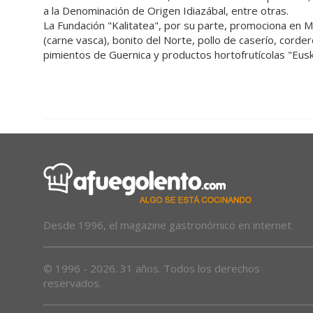
a la Denominación de Origen Idiazábal, entre otras.
La Fundación "Kalitatea", por su parte, promociona en Ma
(carne vasca), bonito del Norte, pollo de caserío, cordero
pimientos de Guernica y productos hortofrutícolas "Eus
Desde 1996, el magazine gastronómico en internet.
© 1996 - 2026. 31 años. Todos los derechos
reservados.