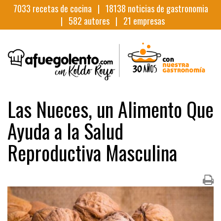
7033
recetas de cocina |
18138
noticias de gastronomia
|
582
autores |
21
empresas
Las Nueces, un Alimento Que
Ayuda a la Salud
Reproductiva Masculina