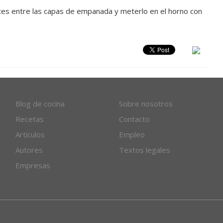
ntes entre las capas de empanada y meterlo en el horno con
Blog de cocina
Sobre nosotros
Recetas
Contacto
Artículos
Empleo
Autores
Textos legales
Empresas