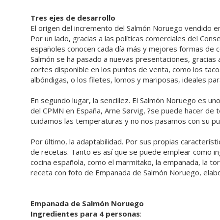
Tres ejes de desarrollo
El origen del incremento del Salmón Noruego vendido e
Por un lado, gracias a las políticas comerciales del Co
españoles conocen cada día más y mejores formas de co
Salmón se ha pasado a nuevas presentaciones, gracias a l
cortes disponible en los puntos de venta, como los taco
albóndigas, o los filetes, lomos y mariposas, ideales pa
En segundo lugar, la sencillez. El Salmón Noruego es uno
del CPMN en España, Arne Sørvig, ?se puede hacer de t
cuidamos las temperaturas y no nos pasamos con su pun
Por último, la adaptabilidad. Por sus propias característ
de recetas. Tanto es así que se puede emplear como ing
cocina española, como el marmitako, la empanada, la to
receta con foto de Empanada de Salmón Noruego, elab
Empanada de Salmón Noruego
Ingredientes para 4 personas
: