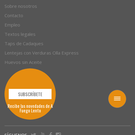
Sobre nosotros
Contacto
Empleo
Textos legales
Taps de Cadaques
Lentejas con Verduras Olla Express
Huevos sin Aceite
SUBSCRÍBETE
Toggle
Recibe las novedades de A
navigation
Fuego Lento
SÍGUENOS