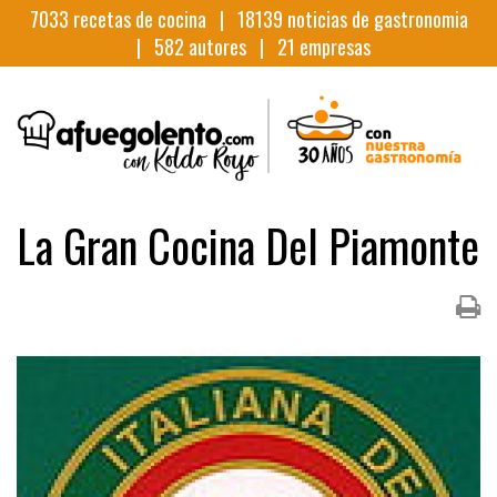
7033
recetas de cocina |
18139
noticias de gastronomia
|
582
autores |
21
empresas
La Gran Cocina Del Piamonte