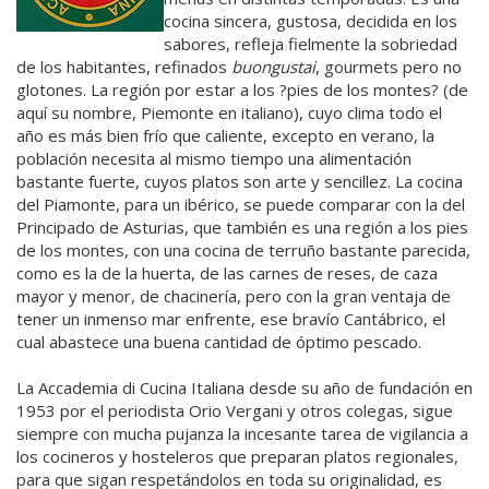
cocina sincera, gustosa, decidida en los
sabores, refleja fielmente la sobriedad
de los habitantes, refinados
buongustai
, gourmets pero no
glotones. La región por estar a los ?pies de los montes? (de
aquí su nombre, Piemonte en italiano), cuyo clima todo el
año es más bien frío que caliente, excepto en verano, la
población necesita al mismo tiempo una alimentación
bastante fuerte, cuyos platos son arte y sencillez. La cocina
del Piamonte, para un ibérico, se puede comparar con la del
Principado de Asturias, que también es una región a los pies
de los montes, con una cocina de terruño bastante parecida,
como es la de la huerta, de las carnes de reses, de caza
mayor y menor, de chacinería, pero con la gran ventaja de
tener un inmenso mar enfrente, ese bravío Cantábrico, el
cual abastece una buena cantidad de óptimo pescado.
La Accademia di Cucina Italiana desde su año de fundación en
1953 por el periodista Orio Vergani y otros colegas, sigue
siempre con mucha pujanza la incesante tarea de vigilancia a
los cocineros y hosteleros que preparan platos regionales,
para que sigan respetándolos en toda su originalidad, es