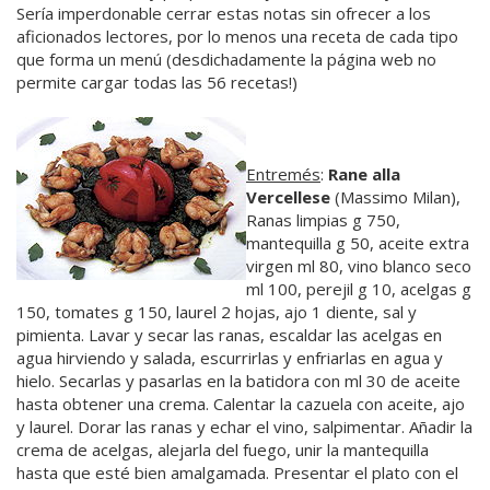
Sería imperdonable cerrar estas notas sin ofrecer a los
aficionados lectores, por lo menos una receta de cada tipo
que forma un menú (desdichadamente la página web no
permite cargar todas las 56 recetas!)
Entremés
:
Rane alla
Vercellese
(Massimo Milan),
Ranas limpias g 750,
mantequilla g 50, aceite extra
virgen ml 80, vino blanco seco
ml 100, perejil g 10, acelgas g
150, tomates g 150, laurel 2 hojas, ajo 1 diente, sal y
pimienta. Lavar y secar las ranas, escaldar las acelgas en
agua hirviendo y salada, escurrirlas y enfriarlas en agua y
hielo. Secarlas y pasarlas en la batidora con ml 30 de aceite
hasta obtener una crema. Calentar la cazuela con aceite, ajo
y laurel. Dorar las ranas y echar el vino, salpimentar. Añadir la
crema de acelgas, alejarla del fuego, unir la mantequilla
hasta que esté bien amalgamada. Presentar el plato con el