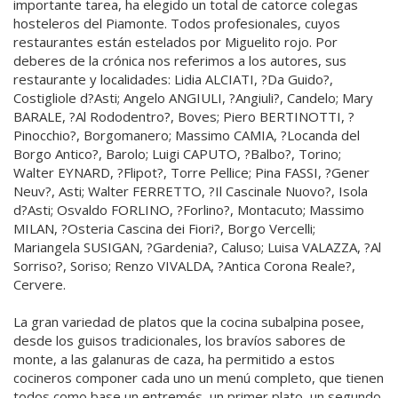
importante tarea, ha elegido un total de catorce colegas
hosteleros del Piamonte. Todos profesionales, cuyos
restaurantes están estelados por Miguelito rojo. Por
deberes de la crónica nos referimos a los autores, sus
restaurante y localidades: Lidia ALCIATI, ?Da Guido?,
Costigliole d?Asti; Angelo ANGIULI, ?Angiuli?, Candelo; Mary
BARALE, ?Al Rododentro?, Boves; Piero BERTINOTTI, ?
Pinocchio?, Borgomanero; Massimo CAMIA, ?Locanda del
Borgo Antico?, Barolo; Luigi CAPUTO, ?Balbo?, Torino;
Walter EYNARD, ?Flipot?, Torre Pellice; Pina FASSI, ?Gener
Neuv?, Asti; Walter FERRETTO, ?Il Cascinale Nuovo?, Isola
d?Asti; Osvaldo FORLINO, ?Forlino?, Montacuto; Massimo
MILAN, ?Osteria Cascina dei Fiori?, Borgo Vercelli;
Mariangela SUSIGAN, ?Gardenia?, Caluso; Luisa VALAZZA, ?Al
Sorriso?, Soriso; Renzo VIVALDA, ?Antica Corona Reale?,
Cervere.
La gran variedad de platos que la cocina subalpina posee,
desde los guisos tradicionales, los bravíos sabores de
monte, a las galanuras de caza, ha permitido a estos
cocineros componer cada uno un menú completo, que tienen
todos como base un entremés, un primer plato, un segundo