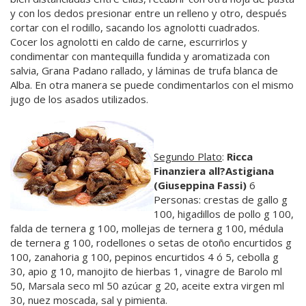
y con los dedos presionar entre un relleno y otro, después
cortar con el rodillo, sacando los agnolotti cuadrados.
Cocer los agnolotti en caldo de carne, escurrirlos y
condimentar con mantequilla fundida y aromatizada con
salvia, Grana Padano rallado, y láminas de trufa blanca de
Alba. En otra manera se puede condimentarlos con el mismo
jugo de los asados utilizados.
Segundo Plato
:
Ricca
Finanziera all?Astigiana
(Giuseppina Fassi)
6
Personas: crestas de gallo g
100, higadillos de pollo g 100,
falda de ternera g 100, mollejas de ternera g 100, médula
de ternera g 100, rodellones o setas de otoño encurtidos g
100, zanahoria g 100, pepinos encurtidos 4 ó 5, cebolla g
30, apio g 10, manojito de hierbas 1, vinagre de Barolo ml
50, Marsala seco ml 50 azúcar g 20, aceite extra virgen ml
30, nuez moscada, sal y pimienta.