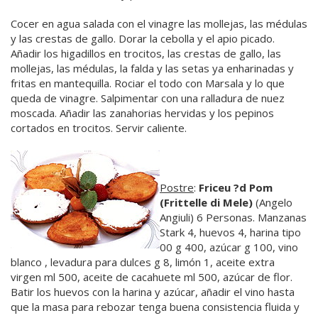
Cocer en agua salada con el vinagre las mollejas, las médulas
y las crestas de gallo. Dorar la cebolla y el apio picado.
Añadir los higadillos en trocitos, las crestas de gallo, las
mollejas, las médulas, la falda y las setas ya enharinadas y
fritas en mantequilla. Rociar el todo con Marsala y lo que
queda de vinagre. Salpimentar con una ralladura de nuez
moscada. Añadir las zanahorias hervidas y los pepinos
cortados en trocitos. Servir caliente.
Postre
:
Friceu ?d Pom
(Frittelle di Mele)
(Angelo
Angiuli) 6 Personas. Manzanas
Stark 4, huevos 4, harina tipo
00 g 400, azúcar g 100, vino
blanco , levadura para dulces g 8, limón 1, aceite extra
virgen ml 500, aceite de cacahuete ml 500, azúcar de flor.
Batir los huevos con la harina y azúcar, añadir el vino hasta
que la masa para rebozar tenga buena consistencia fluida y