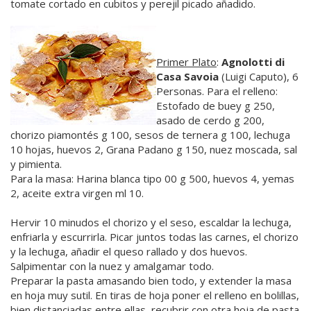
tomate cortado en cubitos y perejil picado añadido.
Primer Plato
:
Agnolotti di
Casa Savoia
(Luigi Caputo), 6
Personas. Para el relleno:
Estofado de buey g 250,
asado de cerdo g 200,
chorizo piamontés g 100, sesos de ternera g 100, lechuga
10 hojas, huevos 2, Grana Padano g 150, nuez moscada, sal
y pimienta.
Para la masa: Harina blanca tipo 00 g 500, huevos 4, yemas
2, aceite extra virgen ml 10.
Hervir 10 minudos el chorizo y el seso, escaldar la lechuga,
enfriarla y escurrirla. Picar juntos todas las carnes, el chorizo
y la lechuga, añadir el queso rallado y dos huevos.
Salpimentar con la nuez y amalgamar todo.
Preparar la pasta amasando bien todo, y extender la masa
en hoja muy sutil. En tiras de hoja poner el relleno en bolillas,
bien distanciadas entre ellas, recubrir con otra hoja de pasta