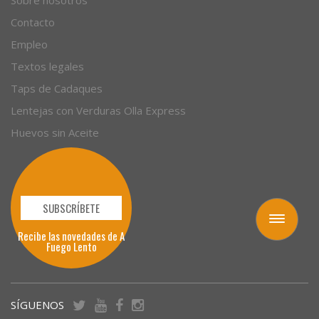
Contacto
Empleo
Textos legales
Taps de Cadaques
Lentejas con Verduras Olla Express
Huevos sin Aceite
SUBSCRÍBETE
Toggle
Recibe las novedades de A
navigation
Fuego Lento
SÍGUENOS