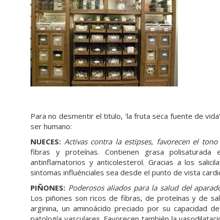
Para no desmentir el titulo, 'la fruta seca fuente de vid
ser humano:
NUECES:
Activas contra la estipses, favorece
n el tono
fibras y proteínas. Contienen grasa polisaturada 
antinflamatorios y anticolesterol. Gracias a los salic
sintomas influénciales sea desde el punto de vista cardi
PIÑONES:
Poderosos aliados para la salud del aparado
Los piñones son ricos de fibras, de proteínas y de sal
arginina, un aminoácido preciado por su capacidad de 
patología vasculares. Favorecen también la vasodilatac