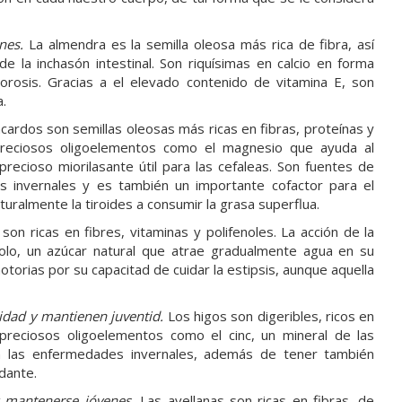
nes.
La almendra es la semilla oleosa más rica de fibra, así
e la inchasón intestinal. Son riquísimas en calcio en forma
orosis. Gracias a el elevado contenido de vitamina E, son
a.
cardos son semillas oleosas más ricas en fibras, proteínas y
 preciosos oligoelementos como el magnesio que ayuda al
recioso miorilasante útil para las cefaleas. Son fuentes de
s invernales y es también un importante cofactor para el
uralmente la tiroides a consumir la grasa superflua.
son ricas en fibres, vitaminas y polifenoles. La acción de la
itolo, un azúcar natural que atrae gradualmente agua en su
otorias por su capacitad de cuidar la estipsis, aunque aquella
lidad y mantienen juventid.
Los higos son digeribles, ricos en
 preciosos oligoelementos como el cinc, un mineral de las
en las enfermedades invernales, además de tener también
idante.
y mantenerse jóvenes.
Las avellanas son ricas en fibras, de