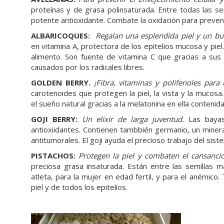
proteínas y de grasa polinsaturada. Entre todas las sem
potente antioxidante. Combate la oxidación para preveni
ALBARICOQUES:
Regalan una esplendida piel y un bu
en vitamina A, protectora de los epitelios mucosa y piel.
alimento. Son fuente de vitamina C que gracias a su
causados por los radicales libres.
GOLDEN BERRY.
¡Fibra, vitaminas y polifenoles par
carotenoides que protegen la piel, la vista y la mucosa.
el sueño natural gracias a la melatonina en ella contenida
GOJI BERRY:
Un elixir de larga juventud.
Las bayas
antioxiidantes. Contienen tambbién germanio, un miner
antitumorales. El goji ayuda el precioso trabajo del sis
PISTACHOS:
Protegen la piel y combaten el cansanci
preciosa grasa insaturada. Están entre las semillas m
atleta, para la mujer en edad fertil, y para el anémico
piel y de todos los epitelios.