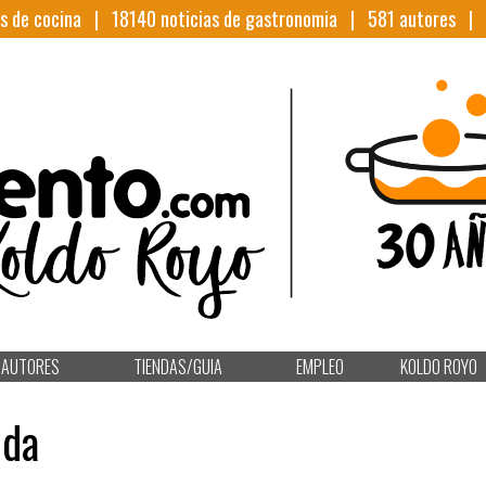
s de cocina |
18140
noticias de gastronomia |
581
autores |
AUTORES
TIENDAS/GUIA
EMPLEO
KOLDO ROYO
ida