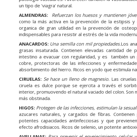
un tipo de 'viagra' natural.
ALMENDRAS:
Refuerzan los huesos y mantienen jóve
como la más activa en la prevención de la estipsis y d
organica de gran utilidad en la prevención de osteop
indispensables para resistir al estrés de la vida modern
ANACARDOS:
Una semilla con mil propiedades.
Los ana
grasas insaturada. Contienen elevadas cantidad de
intestino a evacuar con regularidad, y es también un p
cobre, protectoras de las infecciones y enfermedade
absorbimiento del hierro. Ricos en yodo que estimula nat
CIRUELAS:
Se hace un lleno de magnesio.
Las ciruelas 
ciruela es dulce porque se ejercita a través el sorb
interior, promuovendo el natural vaciado del colon. Son n
más obstinada.
HIGOS:
Protegen de las infecciones, estimulan la sesua
azucares naturales, y cargados de fibras. Contienen
potentes capacidades antinfecciosas y que previen
efecto afrodisiacos. Ricos de selenio, un potente antiox
AVELLANAS:
Para prevenir el envejecimiento celular 