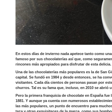
En estos días de invierno nada apetece tanto como una
famoso por sus chocolaterías así que, como segurament
rincones más apropiados para disfrutar de esta delicia.
Una de las chocolaterías más populares es la de San Gi
capital. Se fundó en 1984 y desde entonces, se ha conv
visitantes. Cada día cientos de personas pasan por es
churros. Tal es su fama que, incluso, en 2010 se abrió 
Pero la primera franquicia de chocolate en España fue l
1881. Y aunque ya cuenta con numerosos establecimient
las más populares, un punto de encuentro para muchos 
taza y otras exquisiteces de la marca, como sus bombo