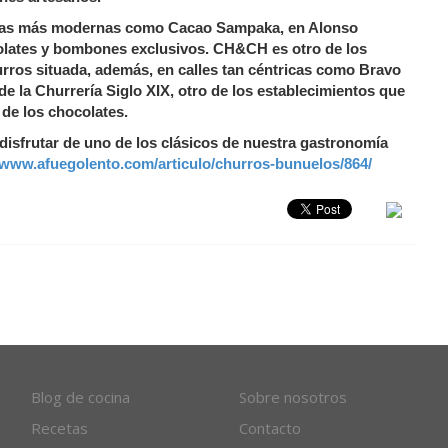
terías más modernas como Cacao Sampaka, en Alonso
colates y bombones exclusivos. CH&CH es otro de los
rros situada, además, en calles tan céntricas como Bravo
e la Churrería Siglo XIX, otro de los establecimientos que
de los chocolates.
sfrutar de uno de los clásicos de nuestra gastronomía
//www.afuegolento.com/articulo/churros-bunuelos/864/
Blog de cocina
Sobre nosotros
Recetas
Contacto