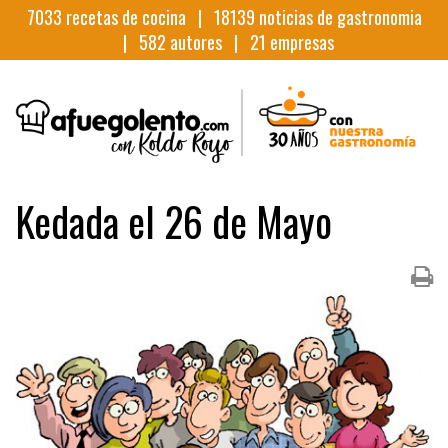
7033
recetas de cocina |
18139
noticias de gastronomia
|
582
autores |
21
empresas
Kedada el 26 de Mayo