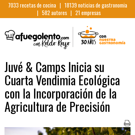
7033
recetas de cocina |
18139
noticias de gastronomia
|
582
autores |
21
empresas
Juvé & Camps Inicia su
Cuarta Vendimia Ecológica
con la Incorporación de la
Agricultura de Precisión