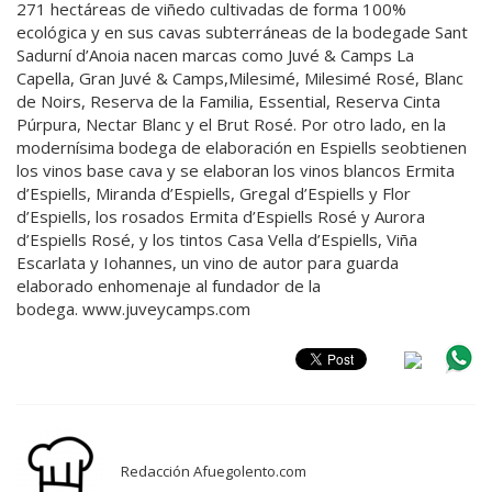
271 hectáreas de viñedo cultivadas de forma 100%
ecológica y en sus cavas subterráneas de la bodega
de Sant
Sadurní d’Anoia nacen marcas como Juvé & Camps La
Capella, Gran Juvé & Camps,
Milesimé, Milesimé Rosé, Blanc
de Noirs, Reserva de la Familia, Essential, Reserva Cinta
Púrpura, Nectar Blanc y el Brut Rosé. Por otro lado, en la
modernísima bodega de elaboración en Espiells se
obtienen
los vinos base cava y se elaboran los vinos blancos Ermita
d’Espiells, Miranda d’Espiells, Gregal d’Espiells y Flor
d’Espiells, los rosados Ermita d’Espiells
R
osé y Aurora
d’Espiells Rosé, y los tintos Casa Vella d’Espiells, Viña
Escarlata y Iohannes, un vino de autor para guarda
elaborado en
homenaje al fundador de la
bodega.
www.juveycamps.com
Redacción Afuegolento.com