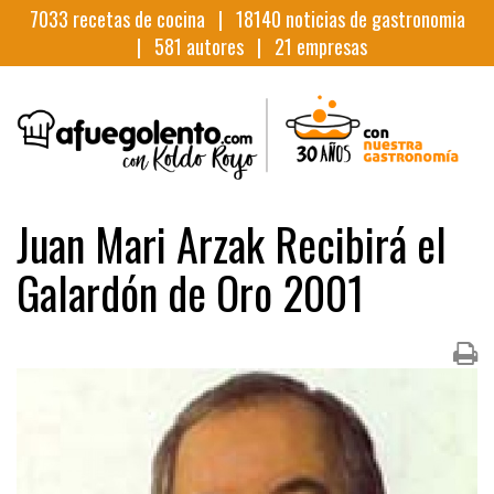
7033
recetas de cocina |
18140
noticias de gastronomia
|
581
autores |
21
empresas
Juan Mari Arzak Recibirá el
Galardón de Oro 2001