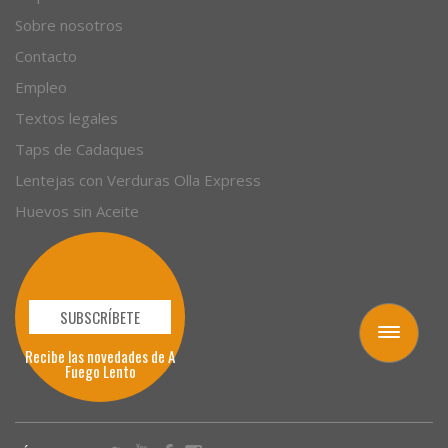
Sobre nosotros
Contacto
Empleo
Textos legales
Taps de Cadaques
Lentejas con Verduras Olla Express
Huevos sin Aceite
SUBSCRÍBETE
Toggle
Recibe las novedades de A
navigation
Fuego Lento