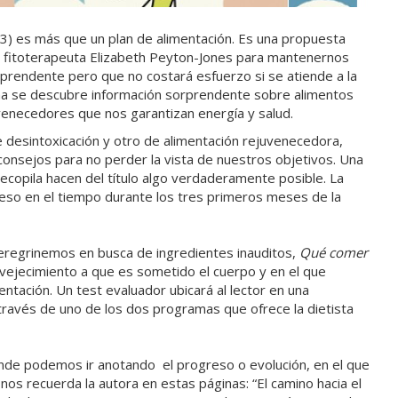
13) es más que un plan de alimentación. Es una propuesta
 y fitoterapeuta Elizabeth Peyton-Jones para mantenernos
rprendente pero que no costará esfuerzo si se atiende a la
ina se descubre información sorprendente sobre alimentos
uvenecedores que nos garantizan energía y salud.
 desintoxicación y otro de alimentación rejuvenecedora,
consejos para no perder la vista de nuestros objetivos. Una
ecopila hacen del título algo verdaderamente posible. La
eso en el tiempo durante los tres primeros meses de la
 peregrinemos en busca de ingredientes inauditos,
Qué comer
vejecimiento a que es sometido el cuerpo y en el que
ntación. Un test evaluador ubicará al lector en una
través de uno de los dos programas que ofrece la dietista
donde podemos ir anotando el progreso o evolución, en el que
nos recuerda la autora en estas páginas: “El camino hacia el