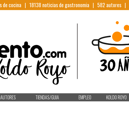
s de cocina |
18138
noticias de gastronomia |
582
autores 
AUTORES
TIENDAS/GUIA
EMPLEO
KOLDO ROYO