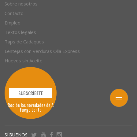
Sobre nosotros
Contacto
Empleo
Textos legales
Taps de Cadaques
Lentejas con Verduras Olla Express
Huevos sin Aceite
SUBSCRÍBETE
Toggle
Recibe las novedades de A
navigation
Fuego Lento
SÍGUENOS