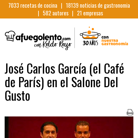
7033
recetas de cocina |
18139
noticias de gastronomia
|
582
autores |
21
empresas
José Carlos García (el Café
de París) en el Salone Del
Gusto