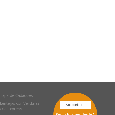
Taps de Cadaques
Lentejas con Verduras
SUBSCRÍBETE
Olla Express
Recibe las novedades de A