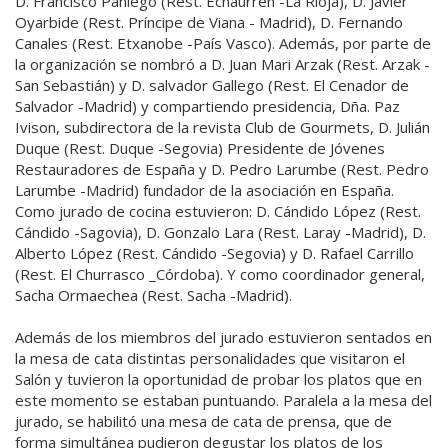
D. Francisco Paniego (Rest. Echaurren -La Rioja), D. Javier
Oyarbide (Rest. Príncipe de Viana - Madrid), D. Fernando
Canales (Rest. Etxanobe -País Vasco). Además, por parte de
la organización se nombró a D. Juan Mari Arzak (Rest. Arzak -
San Sebastián) y D. salvador Gallego (Rest. El Cenador de
Salvador -Madrid) y compartiendo presidencia, Dña. Paz
Ivison, subdirectora de la revista Club de Gourmets, D. Julián
Duque (Rest. Duque -Segovia) Presidente de Jóvenes
Restauradores de España y D. Pedro Larumbe (Rest. Pedro
Larumbe -Madrid) fundador de la asociación en España.
Como jurado de cocina estuvieron: D. Cándido López (Rest.
Cándido -Sagovia), D. Gonzalo Lara (Rest. Laray -Madrid), D.
Alberto López (Rest. Cándido -Segovia) y D. Rafael Carrillo
(Rest. El Churrasco _Córdoba). Y como coordinador general,
Sacha Ormaechea (Rest. Sacha -Madrid).
Además de los miembros del jurado estuvieron sentados en
la mesa de cata distintas personalidades que visitaron el
Salón y tuvieron la oportunidad de probar los platos que en
este momento se estaban puntuando. Paralela a la mesa del
jurado, se habilitó una mesa de cata de prensa, que de
forma simultánea pudieron degustar los platos de los