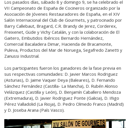
Los pasados días, sábado 8 y domingo 9, se ha celebrado el
VII Campeonato de España de Cocineros organizado por la
Asociación de Jóvenes Restauradores de España, en el XIV
Salón Internacional del Club de Gourmets, y patrocinado por
Barry Callebaut, Bragard, C.R. Brandy de Jerez, Corderex,
Freixenet, Güde y Vichy Catalán, y con la colaboración de El
Gaitero, Embutidos Ibéricos Bernardo Hernández,
Comercial Bacaladera Dimar, Hacienda de Bracamonte,
Puleva, Productos del Mar de Noruega, Segafredo Zanetti y
Zanussi Industrial.
Los participantes fueron los ganadores de la fase previa en
sus respectivas comunidades: D. Javier Marcos Rodriguez
(Asturias), D. Jaime Vaquer Deya (Baleares), D. Fernando
Sánchez Fernández (Castilla- La Mancha), D. Rubén Alonso
Velázquez (Castilla y León), D. Benjamín Caballero Mendoza
(Extremadura), D. Javier Rodriguez Ponte (Galicia), D. Iñigo
Pérez Valladolid (La Rioja), D. Pedro Olmedo Franco (Madrid)
y D. Joseba Arana (País Vasco).