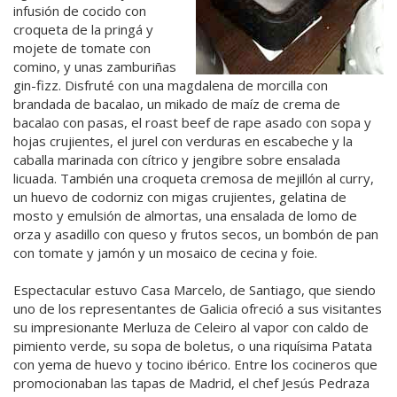
infusión de cocido con
croqueta de la pringá y
mojete de tomate con
comino, y unas zamburiñas
gin-fizz. Disfruté con una magdalena de morcilla con
brandada de bacalao, un mikado de maíz de crema de
bacalao con pasas, el roast beef de rape asado con sopa y
hojas crujientes, el jurel con verduras en escabeche y la
caballa marinada con cítrico y jengibre sobre ensalada
licuada. También una croqueta cremosa de mejillón al curry,
un huevo de codorniz con migas crujientes, gelatina de
mosto y emulsión de almortas, una ensalada de lomo de
orza y asadillo con queso y frutos secos, un bombón de pan
con tomate y jamón y un mosaico de cecina y foie.
Espectacular estuvo Casa Marcelo, de Santiago, que siendo
uno de los representantes de Galicia ofreció a sus visitantes
su impresionante Merluza de Celeiro al vapor con caldo de
pimiento verde, su sopa de boletus, o una riquísima Patata
con yema de huevo y tocino ibérico. Entre los cocineros que
promocionaban las tapas de Madrid, el chef Jesús Pedraza