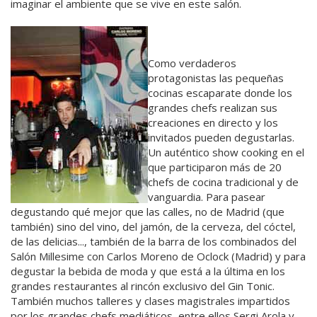
imaginar el ambiente que se vive en este salón.
Como verdaderos
protagonistas las pequeñas
cocinas escaparate donde los
grandes chefs realizan sus
creaciones en directo y los
invitados pueden degustarlas.
Un auténtico show cooking en el
que participaron más de 20
chefs de cocina tradicional y de
vanguardia. Para pasear
degustando qué mejor que las calles, no de Madrid (que
también) sino del vino, del jamón, de la cerveza, del cóctel,
de las delicias..., también de la barra de los combinados del
Salón Millesime con Carlos Moreno de Oclock (Madrid) y para
degustar la bebida de moda y que está a la última en los
grandes restaurantes al rincón exclusivo del Gin Tonic.
También muchos talleres y clases magistrales impartidos
por los grandes chefs mediáticos, entre ellos Sergi Arola y