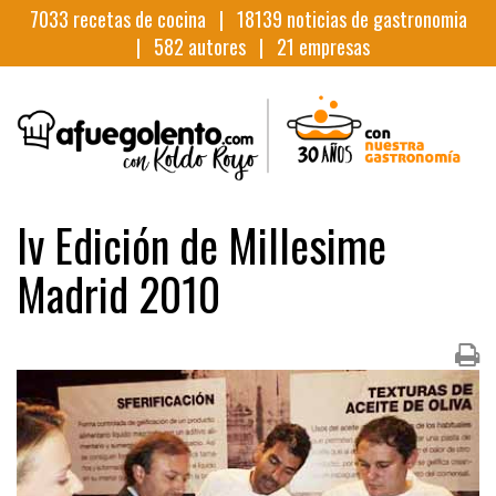
7033
recetas de cocina |
18139
noticias de gastronomia
|
582
autores |
21
empresas
Iv Edición de Millesime
Madrid 2010