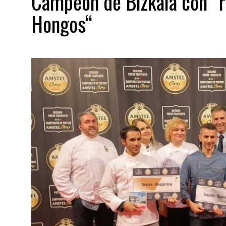
Campeón de Bizkaia con “r
Hongos“