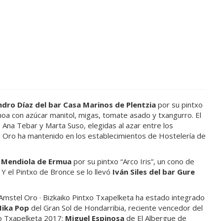
ndro Díaz del bar Casa Marinos de Plentzia
por su pintxo
oa con azúcar manitol, migas, tomate asado y txangurro. El
 Ana Tebar y Marta Suso, elegidas al azar entre los
l Oro ha mantenido en los establecimientos de Hostelería de
l Mendiola de Ermua
por su pintxo “Arco Iris”, un cono de
 Y el Pintxo de Bronce se lo llevó
Iván Siles del bar Gure
 Amstel Oro · Bizkaiko Pintxo Txapelketa ha estado integrado
ika Pop
del Gran Sol de Hondarribia, reciente vencedor del
o Txapelketa 2017;
Miguel Espinosa
de El Albergue de