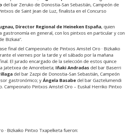
o
del bar Zeruko de Donostia-San Sebastián, Campeón de
ntxos de Saint Jean de Luz, finalista en el Concurso
ugnau, Director Regional de Heineken España
, quien
gastronomía en general, con los pintxos en particular y con
e Bizkaia”.
ase final del Campeonato de Pintxos Amstel Oro · Bizkaiko
urante el viernes por la tarde y el sábado por la mañana
final. El jurado encargado de la selección de estos quince
a Jatetxea de Amorebieta;
Iñaki Andradas
del bar Baserri
illaga
del bar Zazpi de Donostia-San Sebastián, Campeón
sesor gastronómico; y
Ángela Basabe
del bar Gaztelumendi
ao. Campeonato Pintxos Amstel Oro – Euskal Herriko Pintxo
 · Bizkaiko Pintxo Txapelketa fueron: