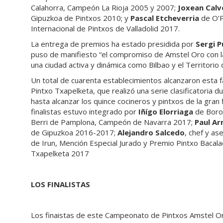
Calahorra, Campeón La Rioja 2005 y 2007;
Joxean Calv
Gipuzkoa de Pintxos 2010; y
Pascal Etcheverria
de O’Pi
Internacional de Pintxos de Valladolid 2017.
La entrega de premios ha estado presidida por
Sergi P
puso de manifiesto “el compromiso de Amstel Oro con la 
una ciudad activa y dinámica como Bilbao y el Territorio d
Un total de cuarenta establecimientos alcanzaron esta f
Pintxo Txapelketa, que realizó una serie clasificatoria d
hasta alcanzar los quince cocineros y pintxos de la gran 
finalistas estuvo integrado por
Iñígo Elorriaga
de Boro
Berri de Pamplona, Campeón de Navarra 2017;
Paul Arr
de Gipuzkoa 2016-2017;
Alejandro Salcedo
, chef y a
de Irun, Mención Especial Jurado y Premio Pintxo Bacal
Txapelketa 2017
LOS FINALISTAS
Los finaistas de este Campeonato de Pintxos Amstel Oro