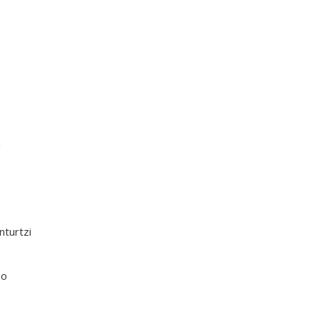
a
nturtzi
ao