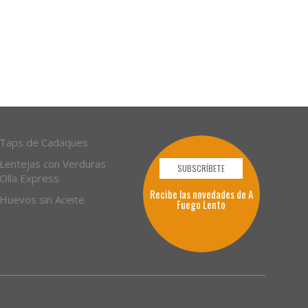
Taps de Cadaques
Lentejas con Verduras
SUBSCRÍBETE
Olla Express
Recibe las novedades de A
Huevos sin Aceite
Fuego Lento