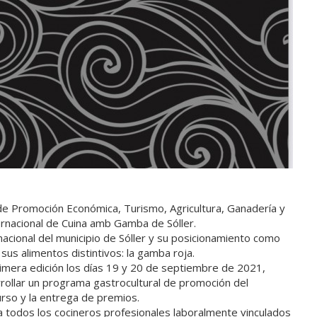
a de Promoción Económica, Turismo, Agricultura, Ganadería y
ernacional de Cuina amb Gamba de Sóller.
nacional del municipio de Sóller y su posicionamiento como
us alimentos distintivos: la gamba roja.
primera edición los días 19 y 20 de septiembre de 2021,
rollar un programa gastrocultural de promoción del
urso y la entrega de premios.
e a todos los cocineros profesionales laboralmente vinculados