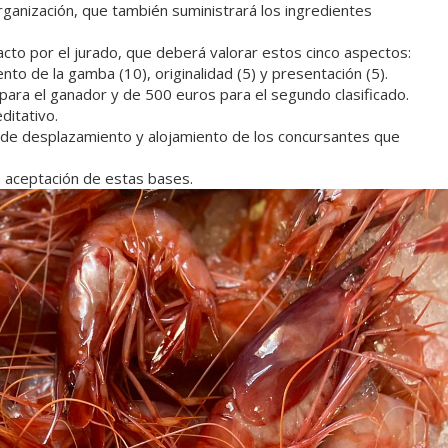
 organización, que también suministrará los ingredientes
to por el jurado, que deberá valorar estos cinco aspectos:
nto de la gamba (10), originalidad (5) y presentación (5).
ara el ganador y de 500 euros para el segundo clasificado.
ditativo.
s de desplazamiento y alojamiento de los concursantes que
a aceptación de estas bases.