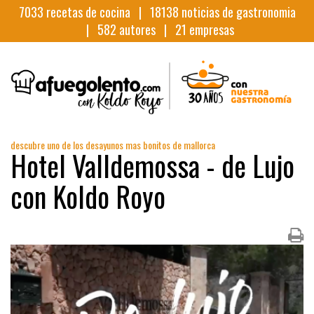
7033
recetas de cocina |
18138
noticias de gastronomia
|
582
autores |
21
empresas
descubre uno de los desayunos mas bonitos de mallorca
Hotel Valldemossa - de Lujo
con Koldo Royo