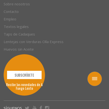
Sobre nosotros
Contacto
Empleo
Textos legales
Taps de Cadaques
Lentejas con Verduras Olla Express
Huevos sin Aceite
SUBSCRÍBETE
Toggle
Recibe las novedades de A
navigation
Fuego Lento
SÍGUENOS