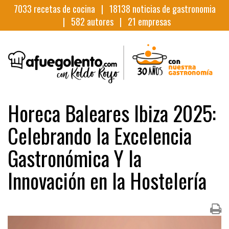
7033
recetas de cocina |
18138
noticias de gastronomia
|
582
autores |
21
empresas
Horeca Baleares Ibiza 2025:
Celebrando la Excelencia
Gastronómica Y la
Innovación en la Hostelería