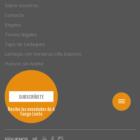
Sobre nosotros
Contacto
Empleo
Textos legales
Taps de Cadaques
Lentejas con Verduras Olla Express
Huevos sin Aceite
SUBSCRÍBETE
Toggle
Recibe las novedades de A
navigation
Fuego Lento
SÍGUENOS