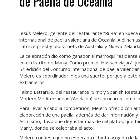
de Paella de Oceanía
Jesús Melero, gerente del restaurante “Ri Ra” en Sueca 
internacional de paella valenciana de Oceanía. A él han 
catorce prestigiosos chefs de Australia y Nueva Zelanda
La celebración dio como ganador al marroquí residente en
en el distrito de Manly. Como premio, Hassan viajará, junt
54 edición del Concurso internacional de paella valenci
Melero es coordinador. Y es una suerte, porque a este e
extranjeros.
Failino Lattarulo, del restaurante "Simply Spanish Resta
Modern Mediterranean"(Adelaida) se coronaron como los 
Para llevar a cabo la competición, Melero ofreció con an
elaboración de una paella, además de dar información y 
Asimismo, tuvo que degustar más de mil platos, que tam
Manly, donde se celebraba el acto.
Melero confiesa que no esperaba ni tanta acogida de la p