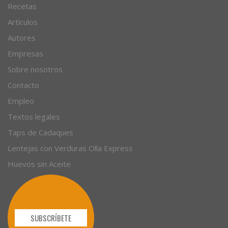
Recetas
Artículos
Autores
Empresas
Sobre nosotros
Contacto
Empleo
Textos legales
Taps de Cadaques
Lentejas con Verduras Olla Express
Huevos sin Aceite
SUBSCRÍBETE