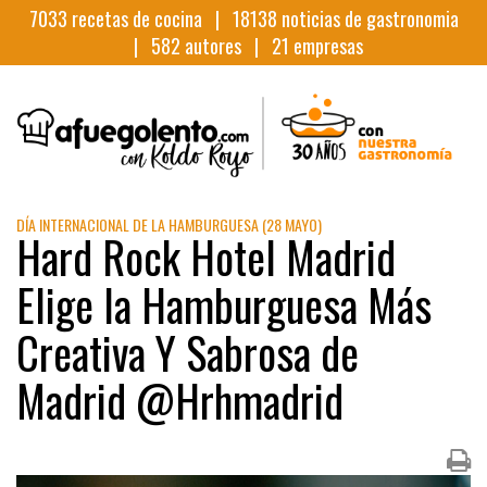
7033
recetas de cocina |
18138
noticias de gastronomia
|
582
autores |
21
empresas
DÍA INTERNACIONAL DE LA HAMBURGUESA (28 MAYO)
Hard Rock Hotel Madrid
Elige la Hamburguesa Más
Creativa Y Sabrosa de
Madrid @Hrhmadrid