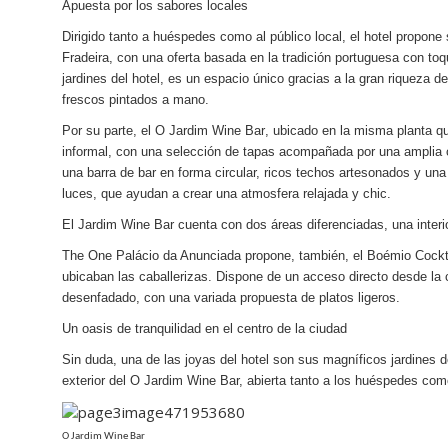
Apuesta por los sabores locales
Dirigido tanto a huéspedes como al público local, el hotel propone
Fradeira, con una oferta basada en la tradición portuguesa con to
jardines del hotel, es un espacio único gracias a la gran riqueza d
frescos pintados a mano.
Por su parte, el
O Jardim Wine Bar
, ubicado en la misma planta q
informal, con una selección de tapas acompañada por una amplia c
una barra de bar en forma circular, ricos techos artesonados y un
luces, que ayudan a crear una atmosfera relajada y chic.
El Jardim Wine Bar cuenta con dos áreas diferenciadas, una interior
The One Palácio da Anunciada propone, también, el
Boémio Cockt
ubicaban las caballerizas. Dispone de un acceso directo desde la c
desenfadado, con una variada propuesta de platos ligeros.
Un oasis de tranquilidad en el centro de la ciudad
Sin duda, una de las joyas del hotel son sus magníficos jardines 
exterior del
O Jardim Wine Bar,
abierta tanto a los huéspedes como
O Jardim Wine Bar