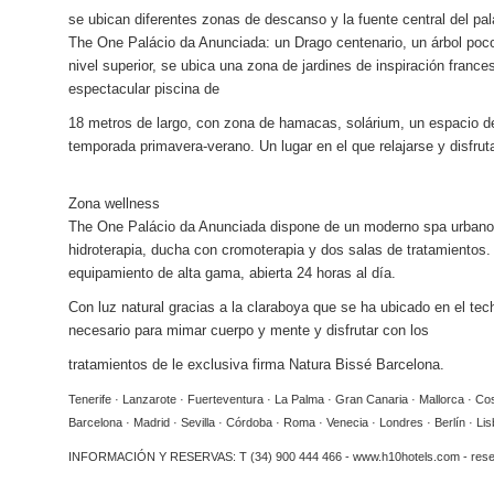
se ubican diferentes zonas de descanso y la fuente central del pal
The One Palácio da Anunciada: un Drago centenario, un árbol poco c
nivel superior, se ubica una zona de jardines de inspiración france
espectacular piscina de
18 metros de largo, con zona de hamacas, solárium, un espacio de 
temporada primavera-verano. Un lugar en el que relajarse y disfru
Zona
wellness
The One Palácio da Anunciada dispone de un moderno spa urban
hidroterapia, ducha con cromoterapia y dos salas de tratamientos
equipamiento de alta gama, abierta 24 horas al día.
Con luz natural gracias a la claraboya que se ha ubicado en el t
necesario para mimar cuerpo y mente y disfrutar con los
tratamientos de le exclusiva firma Natura Bissé Barcelona.
Tenerife · Lanzarote · Fuerteventura · La Palma · Gran Canaria · Mallorca · Co
Barcelona · Madrid · Sevilla · Córdoba · Roma · Venecia · Londres · Berlín · Li
INFORMACIÓN Y RESERVAS: T (34) 900 444 466 - www.h10hotels.com - res