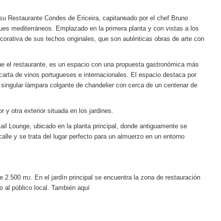
 su
Restaurante Condes de Ericeira
, capitaneado por el chef Bruno
ques mediterráneos. Emplazado en la primera planta y con vistas a los
ecorativa de sus techos originales, que son auténticas obras de arte con
ue el restaurante, es un espacio con una propuesta gastronómica más
arta de vinos portugueses e internacionales. El espacio destaca por
a singular lámpara colgante de chandelier con cerca de un centenar de
 y otra exterior situada en los jardines.
ail Lounge
, ubicado en la planta principal, donde antiguamente se
alle y se trata del lugar perfecto para un almuerzo en un entorno
de 2.500 m
. En el jardín principal se encuentra la zona de restauración
2
 al público local
.
También aquí