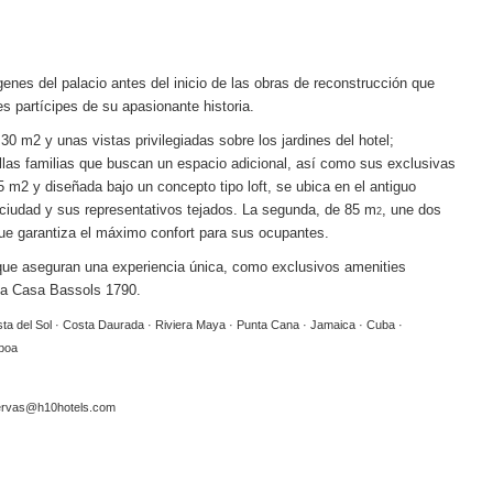
enes del palacio antes del inicio de las obras de reconstrucción que
s partícipes de su apasionante historia.
 30 m2 y unas vistas privilegiadas sobre los jardines del hotel;
las familias que buscan un espacio adicional, así como sus exclusivas
5 m2 y diseñada bajo un concepto tipo loft, se ubica en el antiguo
 ciudad y sus representativos tejados. La segunda, de 85 m
, une dos
2
ue garantiza el máximo confort para sus ocupantes.
 que aseguran una experiencia única, como exclusivos amenities
 la Casa Bassols
1790.
sta del Sol · Costa Daurada · Riviera Maya · Punta Cana · Jamaica · Cuba ·
sboa
ervas@h10hotels.com