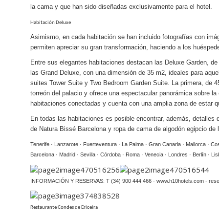
la cama y que han sido diseñadas exclusivamente para el hotel.
Habitación Deluxe
Asimismo, en cada habitación se han incluido fotografías con imág
permiten apreciar su gran transformación, haciendo a los huéspede
Entre sus elegantes habitaciones destacan las
Deluxe Garden
, de
las
Grand Deluxe,
con una dimensión de 35 m2, ideales para aquel
suites
Tower Suite
y
Two Bedroom Garden Suite
. La primera, de 4
torreón del palacio y ofrece una espectacular panorámica sobre la
habitaciones conectadas y cuenta con una amplia zona de estar q
En todas las habitaciones es posible encontrar, además, detalles
de
Natura Bissé
Barcelona y ropa de cama de
algodón egipcio de
Tenerife · Lanzarote · Fuerteventura · La Palma · Gran Canaria · Mallorca · Co
Barcelona · Madrid · Sevilla · Córdoba · Roma · Venecia · Londres · Berlín · Li
INFORMACIÓN Y RESERVAS: T (34) 900 444 466 - www.h10hotels.com - res
Restaurante Condes de Ericeira