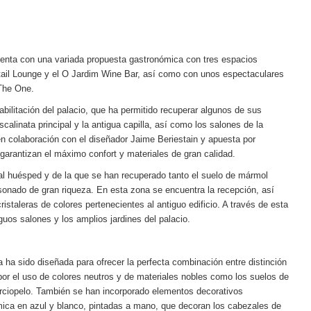
 cuenta con una variada propuesta gastronómica con tres espacios
ail Lounge
y el
O Jardim Wine Bar,
así como con unos espectaculares
The One.
abilitación del palacio, que ha permitido recuperar algunos de sus
scalinata principal y la antigua capilla, así como los salones de la
 en colaboración con el diseñador
Jaime Beriestain
y apuesta por
 garantizan el máximo confort y materiales de gran calidad.
 al huésped y de la que se han recuperado tanto el suelo de mármol
sonado de gran riqueza. En esta zona se encuentra la recepción, así
istaleras de colores pertenecientes al antiguo edificio. A través de esta
guos salones y los amplios jardines del palacio.
ha sido diseñada para ofrecer la perfecta combinación entre distinción
or el uso de colores neutros y de materiales nobles como los suelos de
erciopelo. También se han incorporado elementos decorativos
mica en azul y blanco, pintadas a mano, que decoran los cabezales de