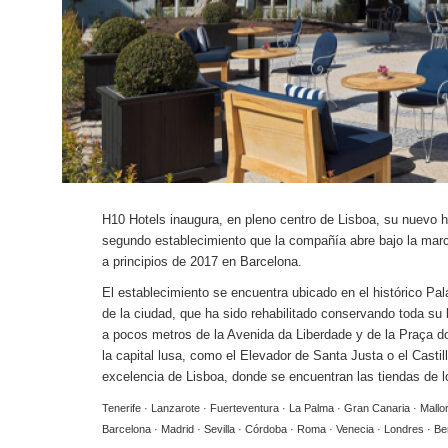
H10 Hotels inaugura, en pleno centro de Lisboa, su nuevo h
segundo establecimiento que la compañía abre bajo la ma
a principios de 2017 en Barcelona.
El establecimiento se encuentra ubicado en el histórico P
a
l
de la ciudad, que ha sido rehabilitado conservando toda su
a pocos metros de la Avenida da Liberdade y de la Praça dos
la capital lusa, como el Elevador de Santa Justa o el Casti
excelencia de Lisboa, donde se encuentran las tiendas de lo
Tenerife · Lanzarote · Fuerteventura · La Palma · Gran Canaria · Mall
Barcelona · Madrid · Sevilla · Córdoba · Roma · Venecia · Londres · Ber