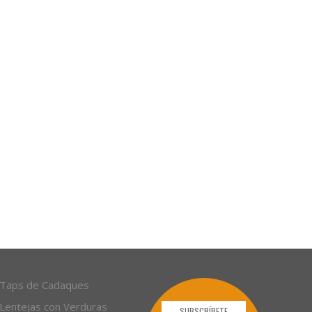
Taps de Cadaques
Lentejas con Verduras
SUBSCRÍBETE