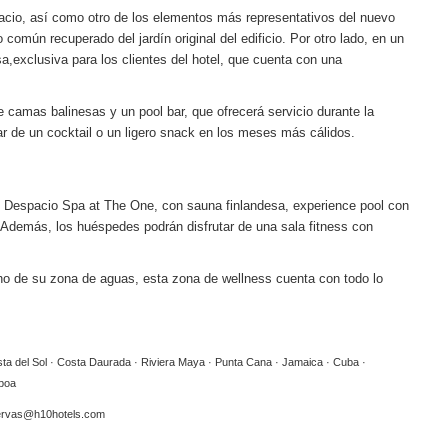
acio
,
así como otro de los elementos más representativos del nuevo
omún recuperado del jardín original del edificio. Por otro lado, en un
sa,
exclusiva para los clientes del hotel, que cuenta con una
camas balinesas y un pool bar, que ofrecerá servicio durante la
tar de un
cocktail
o un ligero
snack
en los meses más cálidos.
o
Despacio Spa at The One
, con sauna finlandesa,
experience pool
con
. Además, los huéspedes podrán disfrutar de una sala
fitness
con
echo de su zona de aguas, esta zona de
wellness
cuenta con todo lo
sta del Sol · Costa Daurada · Riviera Maya · Punta Cana · Jamaica · Cuba ·
sboa
ervas@h10hotels.com