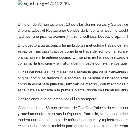
El hotel, de 83 habitaciones, 13 de ellas Junior Suites y Suites,
diferenciados, el
Restaurante Condes de Ericeira,
el
Boémio Cockt
jardines, una piscina exterior y la zona
wellness
Despacio Spa at 
El proyecto arquitectónico ha incluido un meticuloso trabajo de reh
espacios más significativos como la entrada del edificio, la regia e
planta noble y la antigua cocina. El interiorismo ha sido realizado
combinar la tradición y la historia del inmueble con elementos que
El hall del hotel es una majestuosa estancia que da la bienvenida
original como los frescos que adornan las paredes y un techo arte
como la escalinata principal, también de mármol, con magníficas cr
escalinata se accede a la primera planta, donde se ubican los anti
Habitaciones que apuestan por el lujo atemporal
Cada una de las 83 habitaciones de The One Palácio da Anunciada 
y máximo confort para sus huéspedes. Para ello, se ha apostado p
madera natural, elementos de mármol portugués y tapicerías de t
relacionados con la tradición portuguesa como las piezas de cerá