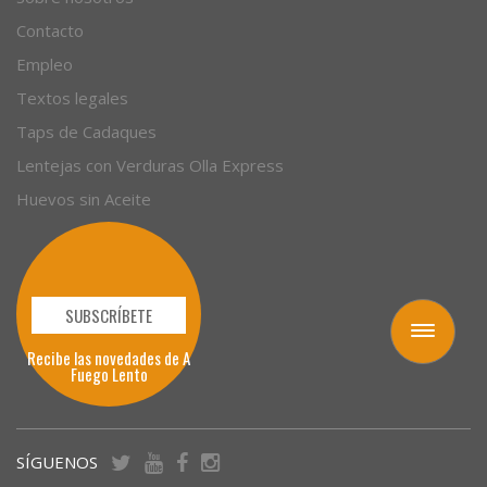
Contacto
Empleo
Textos legales
Taps de Cadaques
Lentejas con Verduras Olla Express
Huevos sin Aceite
SUBSCRÍBETE
Toggle
Recibe las novedades de A
navigation
Fuego Lento
SÍGUENOS