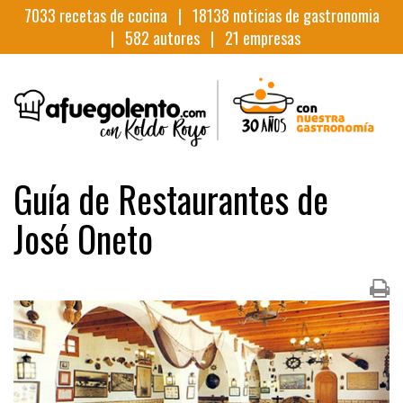
7033
recetas de cocina |
18138
noticias de gastronomia
|
582
autores |
21
empresas
Guía de Restaurantes de
José Oneto