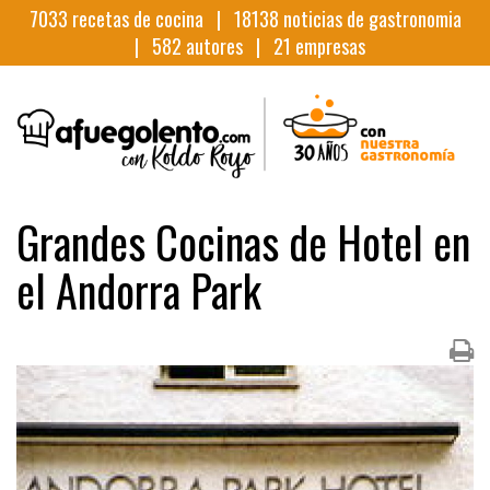
7033
recetas de cocina |
18138
noticias de gastronomia
|
582
autores |
21
empresas
Grandes Cocinas de Hotel en
el Andorra Park