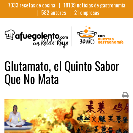
7033
recetas de cocina |
18139
noticias de gastronomia
|
582
autores |
21
empresas
Glutamato, el Quinto Sabor
Que No Mata