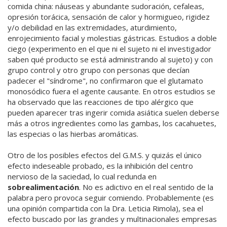
comida china: náuseas y abundante sudoración, cefaleas,
opresión torácica, sensación de calor y hormigueo, rigidez
y/o debilidad en las extremidades, aturdimiento,
enrojecimiento facial y molestias gástricas. Estudios a doble
ciego (experimento en el que ni el sujeto ni el investigador
saben qué producto se está administrando al sujeto) y con
grupo control y otro grupo con personas que decían
padecer el "síndrome", no confirmaron que el glutamato
monosódico fuera el agente causante. En otros estudios se
ha observado que las reacciones de tipo alérgico que
pueden aparecer tras ingerir comida asiática suelen deberse
más a otros ingredientes como las gambas, los cacahuetes,
las especias o las hierbas aromáticas.
Otro de los posibles efectos del G.M.S. y quizás el único
efecto indeseable probado, es la inhibición del centro
nervioso de la saciedad, lo cual redunda en
sobrealimentación
. No es adictivo en el real sentido de la
palabra pero provoca seguir comiendo. Probablemente (es
una opinión compartida con la Dra. Leticia Rimola), sea el
efecto buscado por las grandes y multinacionales empresas