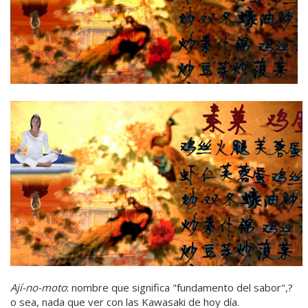
Ají-no-moto
: nombre que significa "fundamento del sabor",?
o sea, nada que ver con las Kawasaki de hoy día.