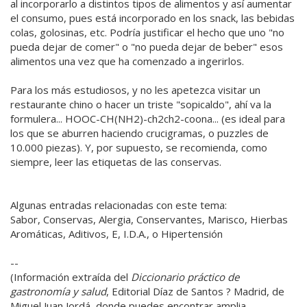
al incorporarlo a distintos tipos de alimentos y así aumentar
el consumo, pues está incorporado en los snack, las bebidas
colas, golosinas, etc. Podría justificar el hecho que uno "no
pueda dejar de comer" o "no pueda dejar de beber" esos
alimentos una vez que ha comenzado a ingerirlos.
Para los más estudiosos, y no les apetezca visitar un
restaurante chino o hacer un triste "sopicaldo", ahí va la
formulera... HOOC-CH(NH2)-ch2ch2-coona... (es ideal para
los que se aburren haciendo crucigramas, o puzzles de
10.000 piezas). Y, por supuesto, se recomienda, como
siempre, leer las etiquetas de las conservas.
Algunas entradas relacionadas con este tema:
Sabor, Conservas, Alergia, Conservantes, Marisco, Hierbas
Aromáticas, Aditivos, E, I.D.A., o Hipertensión
--
(Información extraída del
Diccionario práctico de
gastronomía y salud
, Editorial Díaz de Santos ? Madrid, de
Miguel Juan Jordá, donde puedes encontrar amplia