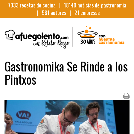
7033
recetas de cocina |
18140
noticias de gastronomia
|
581
autores |
21
empresas
Gastronomika Se Rinde a los
Pintxos