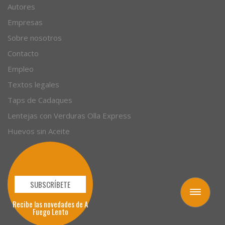
Autores
Empresas
Sobre nosotros
Contacto
Empleo
Textos legales
Taps de Cadaques
Lentejas con Verduras Olla Express
Huevos sin Aceite
SUBSCRÍBETE
Toggle
Recibe las novedades de A
navigation
Fuego Lento