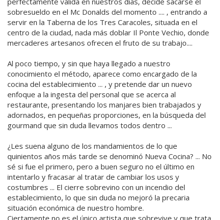
perfectamente válida en nuestros días, decide sacarse el
sobresueldo en el Mc Donalds del momento .... , entrando a
servir en la Taberna de los Tres Caracoles, situada en el
centro de la ciudad, nada más doblar Il Ponte Vechio, donde
mercaderes artesanos ofrecen el fruto de su trabajo....
Al poco tiempo, y sin que haya llegado a nuestro
conocimiento el método, aparece como encargado de la
cocina del establecimiento ... , y pretende dar un nuevo
enfoque a la ingesta del personal que se acerca al
restaurante, presentando los manjares bien trabajados y
adornados, en pequeñas proporciones, en la búsqueda del
gourmand que sin duda llevamos todos dentro ...
¿Les suena alguno de los mandamientos de lo que
quinientos años más tarde se denominó Nueva Cocina? ... No
sé si fue el primero, pero a buen seguro no el último en
intentarlo y fracasar al tratar de cambiar los usos y
costumbres ... El cierre sobrevino con un incendio del
establecimiento, lo que sin duda no mejoró la precaria
situación económica de nuestro hombre.
Ciertamente no es el único artista que sobrevive y que trata