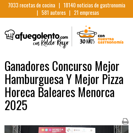
7033
recetas de cocina |
18140
noticias de gastronomia
|
581
autores |
21
empresas
Ganadores Concurso Mejor
Hamburguesa Y Mejor Pizza
Horeca Baleares Menorca
2025