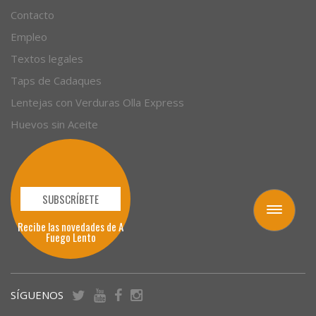
Contacto
Empleo
Textos legales
Taps de Cadaques
Lentejas con Verduras Olla Express
Huevos sin Aceite
SUBSCRÍBETE
Toggle
Recibe las novedades de A
navigation
Fuego Lento
SÍGUENOS