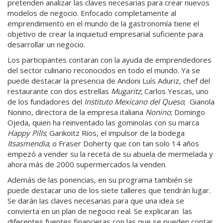
pretenden analizar las claves necesarias para crear nuevos
modelos de negocio. Enfocado completamente al
emprendimiento en el mundo de la gastronomía tiene el
objetivo de crear la inquietud empresarial suficiente para
desarrollar un negocio.
Los participantes contaran con la ayuda de emprendedores
del sector culinario reconocidos en todo el mundo. Ya se
puede destacar la presencia de Andoni Luís Aduriz, chef del
restaurante con dos estrellas
Mugaritz
; Carlos Yescas, uno
de los fundadores del
Instituto Mexicano del Queso
; Gianola
Nonino, directora de la empresa italiana
Nonino
; Domingo
Ojeda, quien ha reinventado las gominolas con su marca
Happy Pills
; Garikoitz Rios, el impulsor de la bodega
Itsasmendia
; o Fraser Doherty que con tan solo 14 años
empezó a vender su la receta de su abuela de mermelada y
ahora más de 2000 supermercados la venden.
Además de las ponencias, en su programa también se
puede destacar uno de los siete talleres que tendrán lugar.
Se darán las claves necesarias para que una idea se
convierta en un plan de negocio real. Se explicaran las
diferentes fuentes financieras con las que se pueden contar