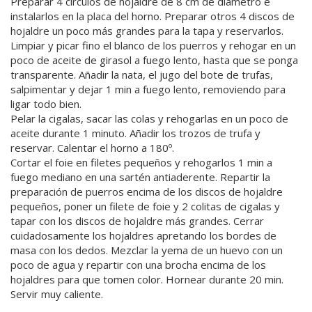
Preparar 4 círculos de hojaldre de 8 cm de diámetro e
instalarlos en la placa del horno. Preparar otros 4 discos de
hojaldre un poco más grandes para la tapa y reservarlos.
Limpiar y picar fino el blanco de los puerros y rehogar en un
poco de aceite de girasol a fuego lento, hasta que se ponga
transparente. Añadir la nata, el jugo del bote de trufas,
salpimentar y dejar 1 min a fuego lento, removiendo para
ligar todo bien.
Pelar la cigalas, sacar las colas y rehogarlas en un poco de
aceite durante 1 minuto. Añadir los trozos de trufa y
reservar. Calentar el horno a 180º.
Cortar el foie en filetes pequeños y rehogarlos 1 min a
fuego mediano en una sartén antiaderente. Repartir la
preparación de puerros encima de los discos de hojaldre
pequeños, poner un filete de foie y 2 colitas de cigalas y
tapar con los discos de hojaldre más grandes. Cerrar
cuidadosamente los hojaldres apretando los bordes de
masa con los dedos. Mezclar la yema de un huevo con un
poco de agua y repartir con una brocha encima de los
hojaldres para que tomen color. Hornear durante 20 min.
Servir muy caliente.