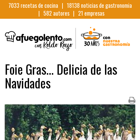
7033
recetas de cocina |
18138
noticias de gastronomia
|
582
autores |
21
empresas
Foie Gras... Delicia de las
Navidades