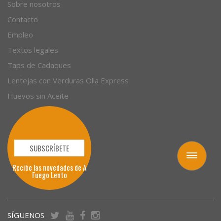
Sobre nosotros
Contacto
Empleo
Textos legales
Taps de Cadaques
Lentejas con Verduras Olla Express
Huevos sin Aceite
SUBSCRÍBETE
Toggle
Recibe las novedades de A
navigation
Fuego Lento
SÍGUENOS