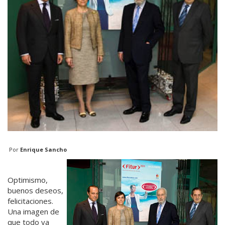
Por
Enrique Sancho
Optimismo,
buenos deseos,
felicitaciones.
Una imagen de
que todo va