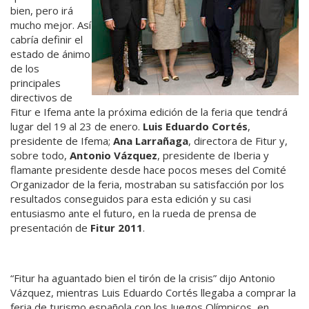
bien, pero irá
mucho mejor. Así
cabría definir el
estado de ánimo
de los
principales
directivos de
Fitur e Ifema ante la próxima edición de la feria que tendrá
lugar del 19 al 23 de enero.
Luis Eduardo Cortés
,
presidente de Ifema;
Ana Larrañaga
, directora de Fitur y,
sobre todo,
Antonio Vázquez
, presidente de Iberia y
flamante presidente desde hace pocos meses del Comité
Organizador de la feria, mostraban su satisfacción por los
resultados conseguidos para esta edición y su casi
entusiasmo ante el futuro, en la rueda de prensa de
presentación de
Fitur 2011
.
“Fitur ha aguantado bien el tirón de la crisis” dijo Antonio
Vázquez, mientras Luis Eduardo Cortés llegaba a comprar la
feria de turismo española con los Juegos Olímpicos, en