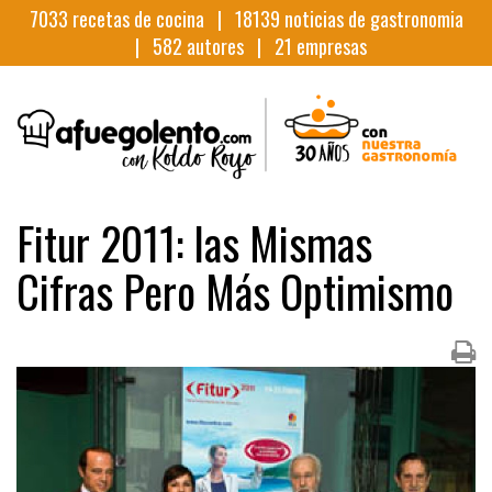
7033
recetas de cocina |
18139
noticias de gastronomia
|
582
autores |
21
empresas
Fitur 2011: las Mismas
Cifras Pero Más Optimismo