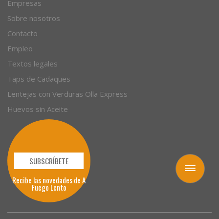
Empresas
Sobre nosotros
Contacto
Empleo
Textos legales
Taps de Cadaques
Lentejas con Verduras Olla Express
Huevos sin Aceite
SUBSCRÍBETE
Toggle
Recibe las novedades de A
navigation
Fuego Lento