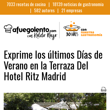
7033
recetas de cocina |
18139
noticias de gastronomia
|
582
autores |
21
empresas
Exprime los últimos Días de
Verano en la Terraza Del
Hotel Ritz Madrid