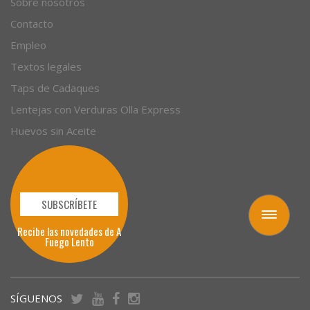
Sobre nosotros
Contacto
Empleo
Textos legales
Taps de Cadaques
Lentejas con Verduras Olla Express
Huevos sin Aceite
SUBSCRÍBETE
Toggle
Recibe las novedades de A
navigation
Fuego Lento
SÍGUENOS