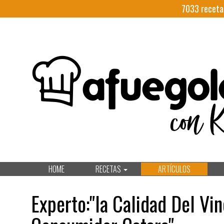
7033
receta
HOME
RECETAS
ARTÍCULOS
Experto:"la Calidad Del Vin