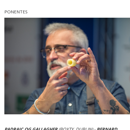
PONENTES
PADRAIC OG GALLAGHER
(BOXTY.
DUBLIN) -
BERNARD