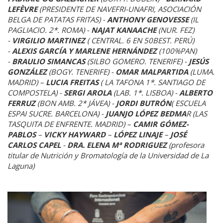
LEFÈVRE
(PRESIDENTE DE NAVEFRI-UNAFRI, ASOCIACIÓN
BELGA DE PATATAS FRITAS) -
ANTHONY GENOVESSE
(IL
PAGLIACIO. 2*. ROMA) -
NAJAT KANAACHE
(NUR. FEZ)
-
VIRGILIO MARTINEZ
( CENTRAL. 6 EN 50BEST. PERÚ)
-
ALEXIS GARCÍA Y MARLENE HERNÁNDEZ
(100%PAN)
-
BRAULIO SIMANCAS
(SILBO GOMERO. TENERIFE) -
JESÚS
GONZÁLEZ
(BOGY. TENERIFE) -
OMAR MALPARTIDA
(LUMA.
MADRID) –
LUCIA FREITAS
( LA TAFONA 1*. SANTIAGO DE
COMPOSTELA) -
SERGI AROLA
(LAB. 1*. LISBOA) -
ALBERTO
FERRUZ
(BON AMB. 2* JÁVEA) -
JORDI BUTRÓN
( ESCUELA
ESPAI SUCRE. BARCELONA) -
JUANJO LÓPEZ BEDMA
R (LAS
TASQUITA DE ENFRENTE. MADRID) –
CAMIR GÓMEZ-
PABLOS
–
VICKY HAYWARD
–
LÓPEZ LINAJE
–
JOSÉ
CARLOS CAPEL
-
DRA. ELENA Mª RODRIGUEZ
(profesora
titular de Nutrición y Bromatología de la Universidad de La
Laguna)