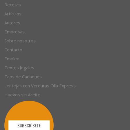
Recetas
Artículos
Autores
Empresas
Sobre nosotros
Contacto
Empleo
Textos legales
Taps de Cadaques
Lentejas con Verduras Olla Express
Huevos sin Aceite
SUBSCRÍBETE