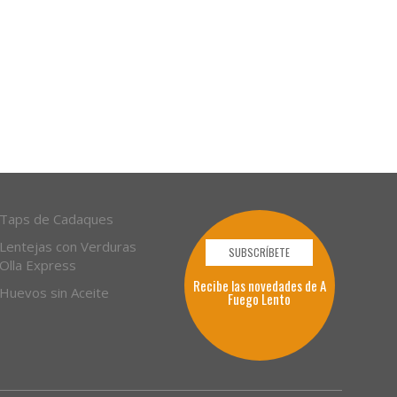
Taps de Cadaques
Lentejas con Verduras
SUBSCRÍBETE
Olla Express
Recibe las novedades de A
Huevos sin Aceite
Fuego Lento