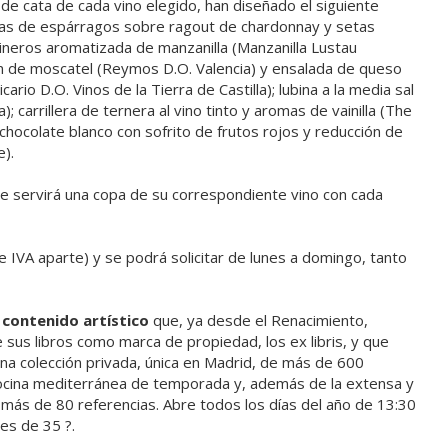
 de cata de cada vino elegido, han diseñado el siguiente
tas de espárragos sobre ragout de chardonnay y setas
neros aromatizada de manzanilla (Manzanilla Lustau
ón de moscatel (Reymos D.O. Valencia) y ensalada de queso
rio D.O. Vinos de la Tierra de Castilla); lubina a la media sal
 carrillera de ternera al vino tinto y aromas de vainilla (The
chocolate blanco con sofrito de frutos rojos y reducción de
).
e servirá una copa de su correspondiente vino con cada
 e IVA aparte) y se podrá solicitar de lunes a domingo, tanto
 contenido artístico
que, ya desde el Renacimiento,
 sus libros como marca de propiedad, los ex libris, y que
una colección privada, única en Madrid, de más de 600
ocina mediterránea de temporada y, además de la extensa y
 más de 80 referencias. Abre todos los días del año de 13:30
es de 35 ?.