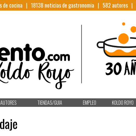
s de cocina |
18138
noticias de gastronomia |
582
autores 
AUTORES
TIENDAS/GUIA
EMPLEO
KOLDO ROYO
idaje