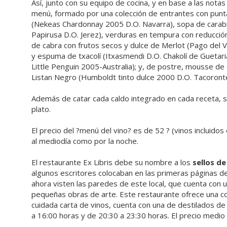
Así, junto con su equipo de cocina, y en base a las notas
menú, formado por una colección de entrantes con pun
(Nekeas Chardonnay 2005 D.O. Navarra), sopa de carabi
Papirusa D.O. Jerez), verduras en tempura con reducci
de cabra con frutos secos y dulce de Merlot (Pago del Vica
y espuma de txacolí (Itxasmendi D.O. Chakolí de Guetaria);
Little Penguin 2005-Australia); y, de postre, mousse de 
Listan Negro (Humboldt tinto dulce 2000 D.O. Tacoronte
Además de catar cada caldo integrado en cada receta, s
plato.
El precio del ?menú del vino? es de 52 ? (vinos incluidos
al mediodía como por la noche.
El restaurante Ex Libris debe su nombre a los
sellos de
algunos escritores colocaban en las primeras páginas de
ahora visten las paredes de este local, que cuenta con 
pequeñas obras de arte. Este restaurante ofrece una c
cuidada carta de vinos, cuenta con una de destilados de
a 16:00 horas y de 20:30 a 23:30 horas. El precio medio 