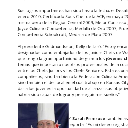
Sus logros importantes han sido hasta la fecha: el Desaf
enero 2010; Certificado Sous Chef de la ACF, en mayo 200
misma pero de la Región Central 2009; Mejor Concurso J
Joyce Culinario Competencia, Medalla de Oro 2007; Prue
Competencia Schoolcraft, Medalla de Plata 2007.
Al presidente Gudmundsson, Kelly declaró: "Estoy enca
designados como embajador de los Juniors Chefs de Wac
que tengo la gran oportunidad de guiar a los
jóvenes c
temas que importan a nosotros profesionales de la coc
entre los Chefs Juniors y los Chefs Seniores. Esta es u
compañeros, sino también a la Federación Culinaria Ameri
sino también el del local en el cual trabajo en Kansas Ci
dar a los jóvenes la oportunidad de alcanzar sus objetiv
habría sido capaz de lograr y perseguir mis sueños".
Y
Sarah Primrose
también así
reporta: "Es mi deseo registr