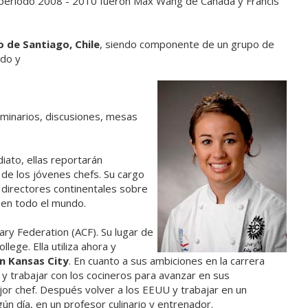
 período 2008 - 2010 fueron Max Wang de Canadá y Francis
 de Santiago, Chile
, siendo componente de un grupo de
ndo y
minarios, discusiones, mesas
iato, ellas reportarán
 de los jóvenes chefs. Su cargo
 directores continentales sobre
 en todo el mundo.
ary Federation (ACF). Su lugar de
ege. Ella utiliza ahora y
n Kansas City
. En cuanto a sus ambiciones en la carrera
o y trabajar con los cocineros para avanzar en sus
jor chef. Después volver a los EEUU y trabajar en un
n día, en un profesor culinario y entrenador.