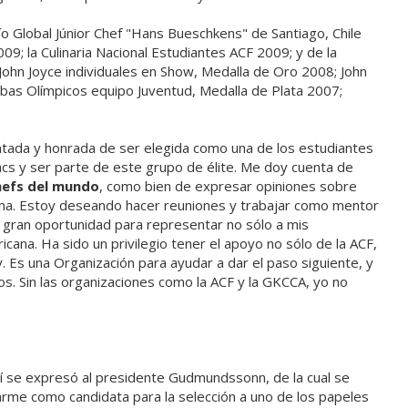
ío Global Júnior Chef "Hans Bueschkens" de Santiago, Chile
9; la Culinaria Nacional Estudiantes ACF 2009; y de la
ohn Joyce individuales en Show, Medalla de Oro 2008; John
bas Olímpicos equipo Juventud, Medalla de Plata 2007;
ntada y honrada de ser elegida como una de los estudiantes
s y ser parte de este grupo de élite. Me doy cuenta de
hefs del mundo
, como bien de expresar opiniones sobre
ina. Estoy deseando hacer reuniones y trabajar como mentor
na gran oportunidad para representar no sólo a mis
cana. Ha sido un privilegio tener el apoyo no sólo de la ACF,
ty. Es una Organización para ayudar a dar el paso siguiente, y
os. Sin las organizaciones como la ACF y la GKCCA, yo no
 se expresó al presidente Gudmundssonn, de la cual se
arme como candidata para la selección a uno de los papeles