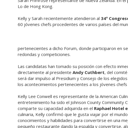
Sarah Primrose representante de Nueva Zelanda. En el
Lo de Hong Kong.
Kelly y Sarah recientemente atendieron al
34º Congreso
60 jóvenes chefs procedentes de varios países del mu
pertenecientes a dicho Forum, donde participaron en se
redondas y competiciones.
Las candidatas han tomado su posición con efecto inmed
directamente al presidente
Andy Cuthbert
, del comité
será dar impulso al Presidium y Consejo de los elegidos
los acontecimientos pertenecientes a los jóvenes chefs
Kelly Lee Conwell es representante de la American Culin
entretenimiento ha sido el Johnson County Community Coll
comparte su capacidad adquirida en el
Raphael Hotel e
culinaria, Kelly confirmó que le gusta viajar por el mund
conocimientos y habilidades para convertirse en una me
pequeño restaurante dando la espalda y convertirse, algú