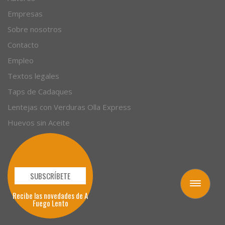
Empresas
Sobre nosotros
Contacto
Empleo
Textos legales
Taps de Cadaques
Lentejas con Verduras Olla Express
Huevos sin Aceite
SUBSCRÍBETE
Toggle
Recibe las novedades de A
navigation
Fuego Lento