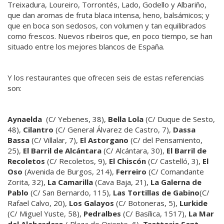
Treixadura, Loureiro, Torrontés, Lado, Godello y Albariño,
que dan aromas de fruta blaca intensa, heno, balsámicos; y
que en boca son sedosos, con volumen y tan equilibrados
como frescos. Nuevos ribeiros que, en poco tiempo, se han
situado entre los mejores blancos de España.
Y los restaurantes que ofrecen seis de estas referencias
son:
Aynaelda
(C/ Yebenes, 38),
Bella Lola
(C/ Duque de Sesto,
48),
Cilantro
(C/ General Álvarez de Castro, 7),
Dassa
Bassa
(C/ Villalar, 7),
El Astorgano
(C/ del Pensamiento,
25),
El Barril de Alcántara
(C/ Alcántara, 30),
El Barril de
Recoletos
(C/ Recoletos, 9),
El Chiscón
(C/ Castelló, 3),
El
Oso
(Avenida de Burgos, 214),
Ferreiro
(C/ Comandante
Zorita, 32),
La Camarilla
(Cava Baja, 21),
La Galerna de
Pablo
(C/ San Bernardo, 115),
Las Tortillas de Gabino
(C/
Rafael Calvo, 20),
Los Galayos
(C/ Botoneras, 5),
Lurkide
(C/ Miguel Yuste, 58),
Pedralbes
(C/ Basílica, 1517),
La Mar
del Alabardero
( Plaza de Oriente, 6),
Trattoria Sant