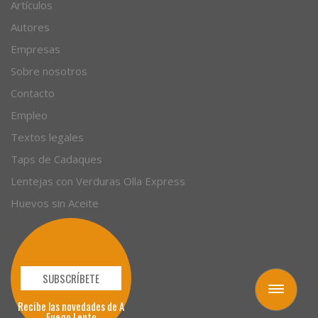
Artículos
Autores
Empresas
Sobre nosotros
Contacto
Empleo
Textos legales
Taps de Cadaques
Lentejas con Verduras Olla Express
Huevos sin Aceite
SUBSCRÍBETE
Toggle
Recibe las novedades de A
navigation
Fuego Lento