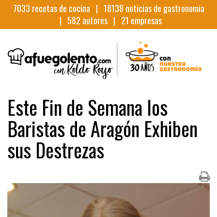
7033
recetas de cocina |
18138
noticias de gastronomia
|
582
autores |
21
empresas
Este Fin de Semana los
Baristas de Aragón Exhiben
sus Destrezas