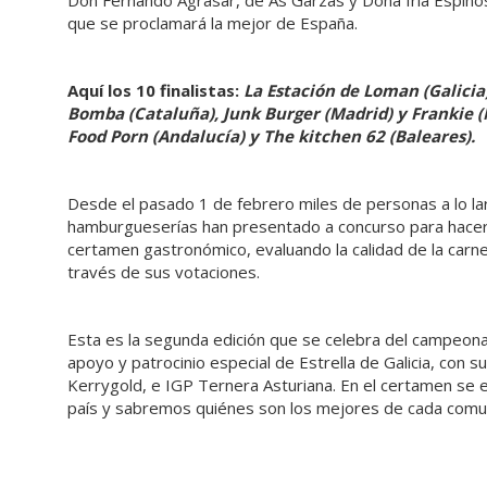
Don Fernando Agrasar, de As Garzas y Doña Iría Espinos
que se proclamará la mejor de España.
Aquí los 10 finalistas:
La Estación de Loman (Galicia)
Bomba (Cataluña), Junk Burger (Madrid) y Frankie (M
Food Porn (Andalucía) y The kitchen 62 (Baleares).
Desde el pasado 1 de febrero miles de personas a lo la
hamburgueserías han presentado a concurso para hacerse
certamen gastronómico, evaluando la calidad de la carne,
través de sus votaciones.
Esta es la segunda edición que se celebra del campeona
apoyo y patrocinio especial de Estrella de Galicia, con 
Kerrygold, e IGP Ternera Asturiana. En el certamen se 
país y sabremos quiénes son los mejores de cada comu