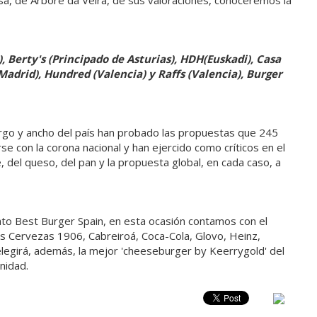
a, de Arbore da Veira, de sus valoraciones, conoceremos la
,
Berty's (Principado de Asturias), HDH
(Euskadi),
Casa
adrid), Hundred (Valencia) y Raffs (Valencia), Burger
rgo y ancho del país han probado las propuestas que 245
 con la corona nacional y han ejercido como críticos en el
 del queso, del pan y la propuesta global, en cada caso, a
to Best Burger Spain, en esta ocasión contamos con el
sus Cervezas 1906, Cabreiroá, Coca-Cola, Glovo, Heinz,
elegirá, además, la mejor 'cheeseburger by Keerrygold' del
nidad.